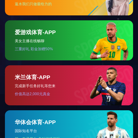
多年来，公司先后承接和参与江苏省内高速公路、国省干线等工
程数千项，重点工程近百项，工程优良率
100%
，近几年承接并完成的
重点工程主要有：
G204
如皋段新建工程
13060
万元；泰州兴顾公路（
229
省道）改
造工程
XG-SG
标段
18052
万元；
272
省道徐州至沛县段改造工程
23200
万；丹阳市车站路北延工程施工
A1
标段
17320
万元；徐州市丰单路路面
拓宽及景观提升工程
EPC
总承包项目
21500
万元；如皋市农村公路建养
一体化工程施工
FGSG1801
标
16300
万元；如通快速通道
TGA1
标段
17191
万元；如皋市紫光路南延
-
城南大道互通一期下穿盐通高铁工程
12690
万；连申线如皋段航道整治工程桥梁施工项目
LSX-QL5
标
6500
万
等；
603
省道如皋段路面改善工程
7124
万元，连续
4
年产值超
10
亿元。
版权所有：爱体育在线登录官网）
-1