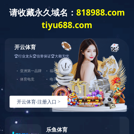
2026-08-10 06:02:06
星期一
首 页
关于我们
走进路翔
董事长致辞
组织架构
企业荣誉
企业文化
核心理念
基本理念
员工行为文化
企业荣辱观
关联企业
成果展示
产品中心
爱体育在线登录官网）
市政工程
养护工程
设
备租赁
道桥检测
预拌混凝土
新闻中心
人才招聘
爱体育（中国