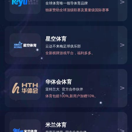
公司公告
热烈祝贺我公司董事长兼总经理周红梅女士荣获“如皋市劳动模范”称
号！
热烈祝贺我公司272省道徐州至沛县段路面工程XPPX-LM2标项目部成
功创建“省级平安示范工地”
热烈祝贺我公司机械操作手谢海军荣获“南通市五一劳动奖章”
热烈祝贺我公司副总经理杨文彬同志荣获“江苏省优秀工会积极分
子”称号！
关联企业
友情链接
爱体育（中国
more