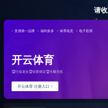
2026-08-08 10:09:12
星期六
首 页
关于我们
走进路翔
董事长致辞
组织架构
企业荣誉
企业文化
核心理念
基本理念
员工行为文化
企业荣辱观
关联企业
成果展示
产品中心
爱体育在线登录官网）
市政工程
养护工程
设备
新闻中心
人才招聘
爱体育（中国