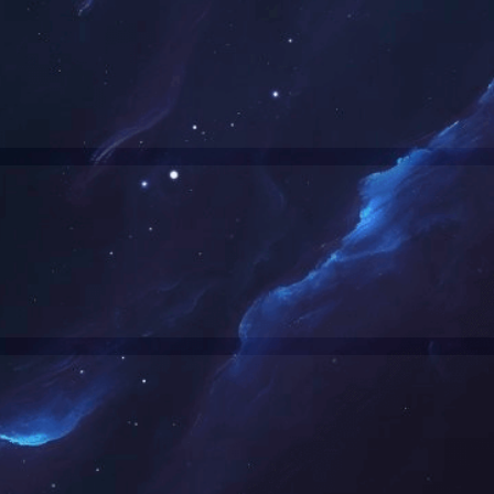
！
功创建“省级平安示范工地”
号！