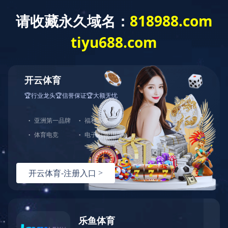
2026-08-09 07:02:46
星期日
首 页
关于我们
走进路翔
董事长致辞
组织架构
企业荣誉
企业文化
核心理念
基本理念
员工行为文化
企业荣辱观
关联企业
成果展示
产品中心
爱体育在线登录官网）
市政工程
养护工程
设
备租赁
道桥检测
预拌混凝土
新闻中心
人才招聘
爱体育（中国